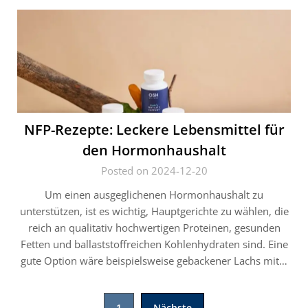
NFP-Rezepte: Leckere Lebensmittel für
den Hormonhaushalt
Posted on 2024-12-20
Um einen ausgeglichenen Hormonhaushalt zu
unterstützen, ist es wichtig, Hauptgerichte zu wählen, die
reich an qualitativ hochwertigen Proteinen, gesunden
Fetten und ballaststoffreichen Kohlenhydraten sind. Eine
gute Option wäre beispielsweise gebackener Lachs mit…
Seitennummerierung
1
Nächste